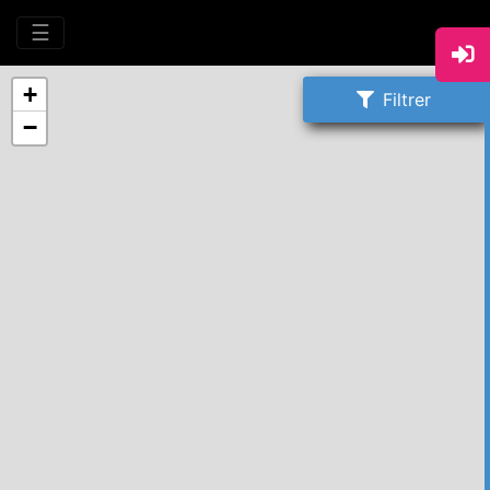
☰
+
Filtrer
−